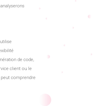
 analyserons
tilise
ibilité
énération de code,
vice client ou le
T peut comprendre