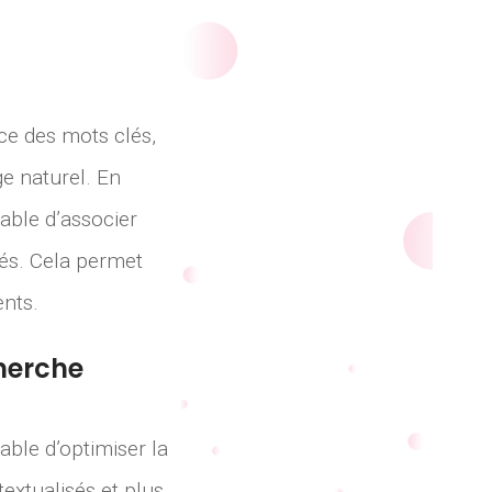
ace des mots clés,
e naturel. En
able d’associer
iés. Cela permet
ents.
herche
ble d’optimiser la
extualisés et plus